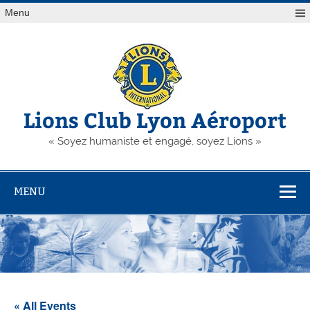
Skip
Menu
to
content
Lions Club Lyon Aéroport
« Soyez humaniste et engagé, soyez Lions »
MENU
« All Events