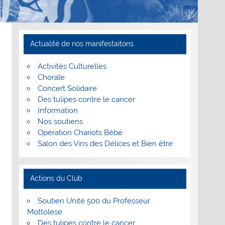
Actualité de nos manifestaitons
Activités Culturelles
Chorale
Concert Solidaire
Des tulipes contre le cancer
Information
Nos soutiens
Opération Chariots Bébé
Salon des Vins des Délices et Bien être
Actions du Club
Soutien Unité 500 du Professeur
Mottolese
Des tulipes contre le cancer