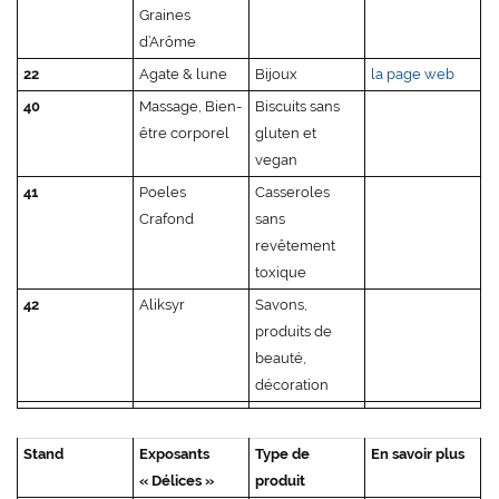
Graines
d’Arôme
22
Agate & lune
Bijoux
la page web
40
Massage, Bien-
Biscuits sans
être corporel
gluten et
vegan
41
Poeles
Casseroles
Crafond
sans
revêtement
toxique
42
Aliksyr
Savons,
produits de
beauté,
décoration
Stand
Exposants
Type de
En savoir plus
« Délices »
produit