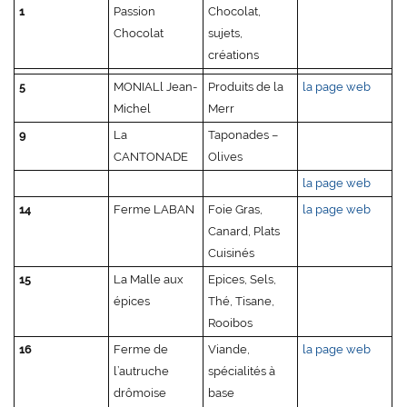
1
Passion
Chocolat,
Chocolat
sujets,
créations
5
MONIALl Jean-
Produits de la
la page web
Michel
Merr
9
La
Taponades –
CANTONADE
Olives
la page web
14
Ferme LABAN
Foie Gras,
la page web
Canard, Plats
Cuisinés
15
La Malle aux
Epices, Sels,
épices
Thé, Tisane,
Rooibos
16
Ferme de
Viande,
la page web
l’autruche
spécialités à
drômoise
base