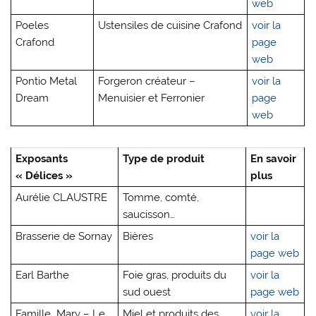
web
Poeles
Ustensiles de cuisine Crafond
voir la
Crafond
page
web
Pontio Metal
Forgeron créateur –
voir la
Dream
Menuisier et Ferronier
page
web
Exposants
Type de produit
En savoir
« Délices »
plus
Aurélie CLAUSTRE
Tomme, comté,
saucisson…
Brasserie de Sornay
Bières
voir la
page web
Earl Barthe
Foie gras, produits du
voir la
sud ouest
page web
Famille Mary – Le
Miel et produits des
voir la