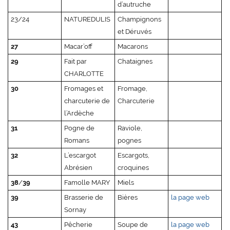
d’autruche
23/24
NATUREDULIS
Champignons
et Déruvés
27
Macar’off
Macarons
29
Fait par
Chataignes
CHARLOTTE
30
Fromages et
Fromage,
charcuterie de
Charcuterie
l’Ardèche
31
Pogne de
Raviole,
Romans
pognes
32
L’escargot
Escargots,
Abrésien
croquines
38
/
39
Famolle MARY
Miels
39
Brasserie de
Bières
la page web
Sornay
43
Pêcherie
Soupe de
la page web