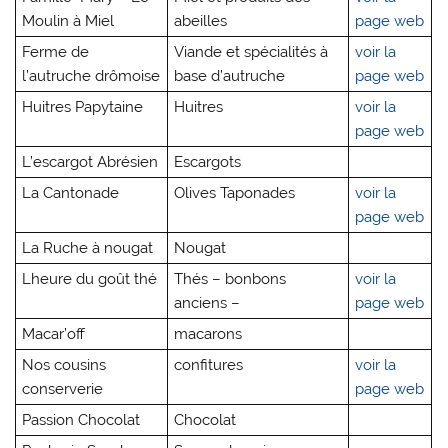
Moulin à Miel
abeilles
page web
Ferme de
Viande et spécialités à
voir la
l’autruche drômoise
base d’autruche
page web
Huitres Papytaine
Huitres
voir la
page web
L’escargot Abrésien
Escargots
La Cantonade
Olives Taponades
voir la
page web
La Ruche à nougat
Nougat
Lheure du goût thé
Thés – bonbons
voir la
anciens –
page web
Macar’off
macarons
Nos cousins
confitures
voir la
conserverie
page web
Passion Chocolat
Chocolat