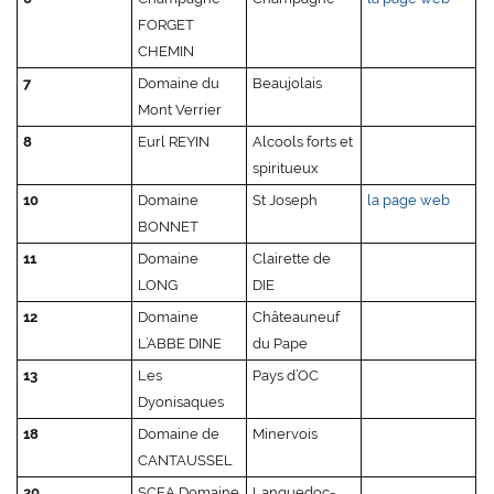
FORGET
CHEMIN
7
Domaine du
Beaujolais
Mont Verrier
8
Eurl REYIN
Alcools forts et
spiritueux
10
Domaine
St Joseph
la page web
BONNET
11
Domaine
Clairette de
LONG
DIE
12
Domaine
Châteauneuf
L’ABBE DINE
du Pape
13
Les
Pays d’OC
Dyonisaques
18
Domaine de
Minervois
CANTAUSSEL
20
SCEA Domaine
Languedoc-