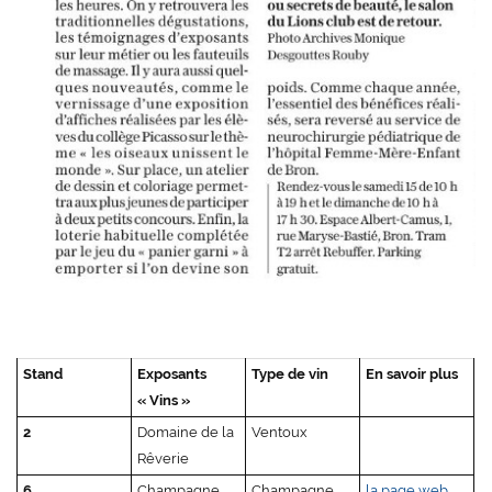
Stand
Exposants
Type de vin
En savoir plus
« Vins »
2
Domaine de la
Ventoux
Rêverie
6
Champagne
Champagne
la page web