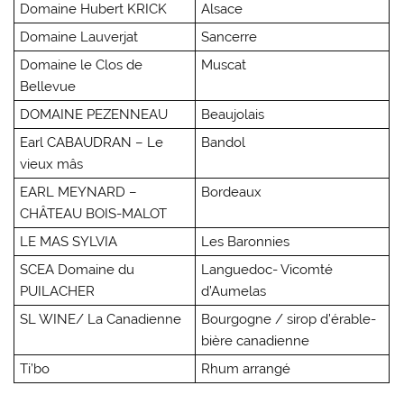
Domaine Hubert KRICK
Alsace
Domaine Lauverjat
Sancerre
Domaine le Clos de
Muscat
Bellevue
DOMAINE PEZENNEAU
Beaujolais
Earl CABAUDRAN – Le
Bandol
vieux mâs
EARL MEYNARD –
Bordeaux
CHÂTEAU BOIS-MALOT
LE MAS SYLVIA
Les Baronnies
SCEA Domaine du
Languedoc- Vicomté
PUILACHER
d’Aumelas
SL WINE/ La Canadienne
Bourgogne / sirop d’érable-
bière canadienne
Ti’bo
Rhum arrangé