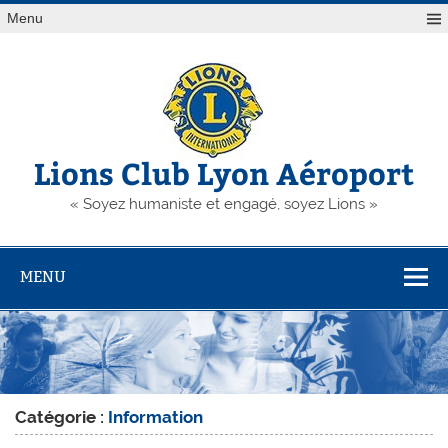
Skip
Menu
to
content
Lions Club Lyon Aéroport
« Soyez humaniste et engagé, soyez Lions »
MENU
Catégorie :
Information